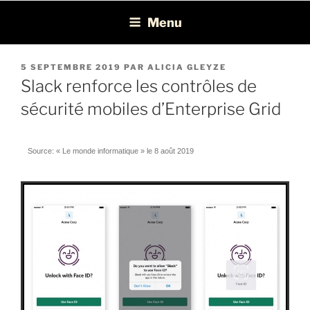
Léon Recrutement
Cabinet de recrutement spécialisé dans la chasse de profils BI, ERP,
Menu
EPM et Consolidation/Reporting
5 SEPTEMBRE 2019
PAR
ALICIA GLEYZE
Slack renforce les contrôles de
sécurité mobiles d’Enterprise Grid
Source: « Le monde informatique » le 8 août 2019