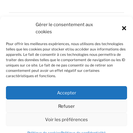
Accueil
Gérer le consentement aux
Nous contacter
cookies
Mentions légales
Pour offrir les meilleures expériences, nous utilisons des technologies
telles que les cookies pour stocker et/ou accéder aux informations des
Politique de confidentialité
appareils. Le fait de consentir à ces technologies nous permettra de
traiter des données telles que le comportement de navigation ou les ID
uniques sur ce site. Le fait de ne pas consentir ou de retirer son
Politique de cookies (UE)
consentement peut avoir un effet négatif sur certaines
caractéristiques et fonctions.
© Jonathan Delamare Photographie
© Gaetan Mallet Graphiste
Accepter
Refuser
Voir les préférences
Politique de confidentialité
Politique de cookies
Politique de confidentialité