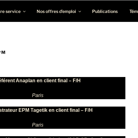
rofils BI, ERP, EPM et Consolidation/Reporting
re service
Nos offres d’emploi
Publications
Tém
PM
férent Anaplan en client final – F/H
Paris
trateur EPM Tagetik en client final – F/H
Paris