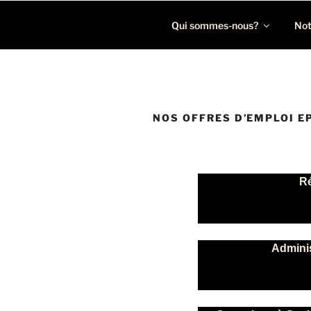
Léon Recrutement
Cabinet de recrutement spécialisé dans la chasse de p
Qui sommes-nous?
Not
NOS OFFRES D’EMPLOI E
Ré
Adminis