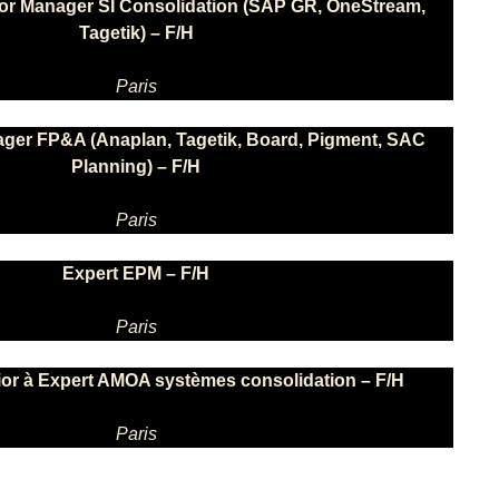
ior Manager SI Consolidation (SAP GR, OneStream,
Tagetik) – F/H
Paris
ager FP&A (Anaplan, Tagetik, Board, Pigment, SAC
Planning) – F/H
Paris
Expert EPM – F/H
Paris
ior à Expert AMOA systèmes consolidation – F/H
Paris