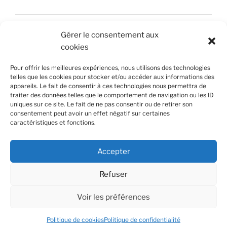
Accueil
Gérer le consentement aux
Nous contacter
cookies
Mentions légales
Pour offrir les meilleures expériences, nous utilisons des technologies
telles que les cookies pour stocker et/ou accéder aux informations des
Politique de confidentialité
appareils. Le fait de consentir à ces technologies nous permettra de
traiter des données telles que le comportement de navigation ou les ID
uniques sur ce site. Le fait de ne pas consentir ou de retirer son
Politique de cookies (UE)
consentement peut avoir un effet négatif sur certaines
caractéristiques et fonctions.
© Jonathan Delamare Photographie
© Gaetan Mallet Graphiste
Accepter
Refuser
Voir les préférences
Politique de confidentialité
Politique de cookies
Politique de confidentialité