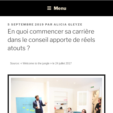
Léon Recrutement
Cabinet de recrutement spécialisé dans la chasse de profils BI, ERP,
Menu
EPM et Consolidation/Reporting
5 SEPTEMBRE 2019
PAR
ALICIA GLEYZE
En quoi commencer sa carrière
dans le conseil apporte de réels
atouts ?
Source: « Welcome to the jungle » le 24 juillet 2017