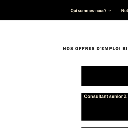
Léon Recrutement
Cabinet de recrutement spécialisé dans la chasse de p
Qui sommes-nous?
Not
NOS OFFRES D’EMPLOI B
Consultant senior à