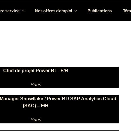
rofils BI, ERP, EPM et Consolidation/Reporting
re service
Nos offres d’emploi
Publications
Tém
I
Chef de projet Power BI – F/H
Paris
 Manager Snowflake / Power BI / SAP Analytics Cloud
(SAC) – F/H
Paris