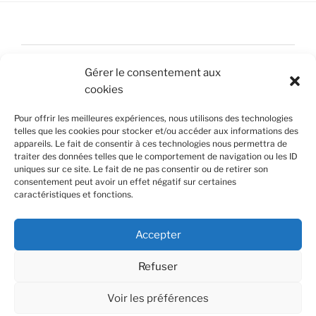
Accueil
Gérer le consentement aux
Nous contacter
cookies
Mentions légales
Pour offrir les meilleures expériences, nous utilisons des technologies
telles que les cookies pour stocker et/ou accéder aux informations des
Politique de confidentialité
appareils. Le fait de consentir à ces technologies nous permettra de
traiter des données telles que le comportement de navigation ou les ID
uniques sur ce site. Le fait de ne pas consentir ou de retirer son
Politique de cookies (UE)
consentement peut avoir un effet négatif sur certaines
caractéristiques et fonctions.
© Jonathan Delamare Photographie
© Gaetan Mallet Graphiste
Accepter
Refuser
Voir les préférences
Politique de confidentialité