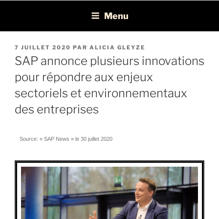
Léon Recrutement
Cabinet de recrutement spécialisé dans la chasse de profils BI, ERP,
Menu
EPM et Consolidation/Reporting
7 JUILLET 2020
PAR
ALICIA GLEYZE
SAP annonce plusieurs innovations
pour répondre aux enjeux
sectoriels et environnementaux
des entreprises
Source: «
SAP News
» le 30 juillet 2020