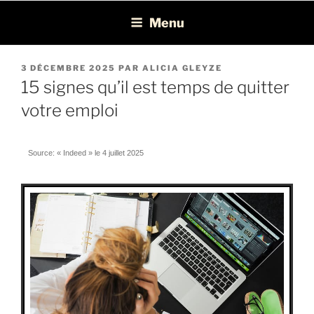
Léon Recrutement
Cabinet de recrutement spécialisé dans la chasse de profils BI, ERP,
Menu
EPM et Consolidation/Reporting
3 DÉCEMBRE 2025
PAR
ALICIA GLEYZE
15 signes qu’il est temps de quitter
votre emploi
Source: « Indeed » le 4 juillet 2025