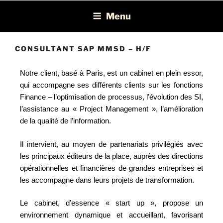
Léon Recrutement
Cabinet de recrutement spécialisé dans la chasse de profils BI, ERP,
Menu
EPM et Consolidation/Reporting
CONSULTANT SAP MMSD – H/F
Notre client, basé à Paris, est un cabinet en plein essor,
qui accompagne ses différents clients sur les fonctions
Finance – l’optimisation de processus, l’évolution des SI,
l’assistance au « Project Management », l’amélioration
de la qualité de l’information.
Il intervient, au moyen de partenariats privilégiés avec
les principaux éditeurs de la place, auprès des directions
opérationnelles et financières de grandes entreprises et
les accompagne dans leurs projets de transformation.
Le cabinet, d’essence « start up », propose un
environnement dynamique et accueillant, favorisant