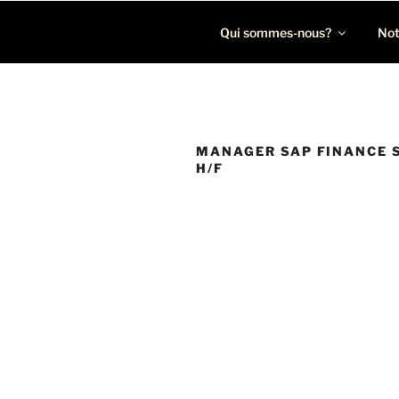
Léon Recrutement
Cabinet de recrutement spécialisé dans la chasse de p
Qui sommes-nous?
Not
MANAGER SAP FINANCE 
H/F