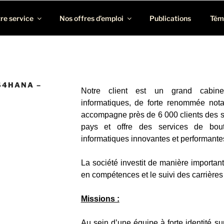
rofils BI, ERP, EPM et Consolidation/Reporting
re service
Nos offres d’emploi
Publications
Tém
S4HANA –
Notre client est un grand cabinet
informatiques, de forte renommée not
accompagne près de 6 000 clients des se
pays et offre des services de bou
informatiques innovantes et performante
La société investit de manière importan
en compétences et le suivi des carrières
Missions :
Au sein d’une équipe à forte identité su