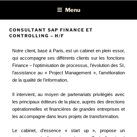
Léon Recrutement
Cabinet de recrutement spécialisé dans la chasse de profils BI, ERP,
Menu
EPM et Consolidation/Reporting
CONSULTANT SAP FINANCE ET
CONTROLLING – H/F
Notre client, basé à Paris, est un cabinet en plein essor,
qui accompagne ses différents clients sur les fonctions
Finance – l’optimisation de processus, l’évolution des SI,
l’assistance au « Project Management », l’amélioration
de la qualité de l’information.
Il intervient, au moyen de partenariats privilégiés avec
les principaux éditeurs de la place, auprès des directions
opérationnelles et financières de grandes entreprises et
les accompagne dans leurs projets de transformation.
Le cabinet, d’essence « start up », propose un