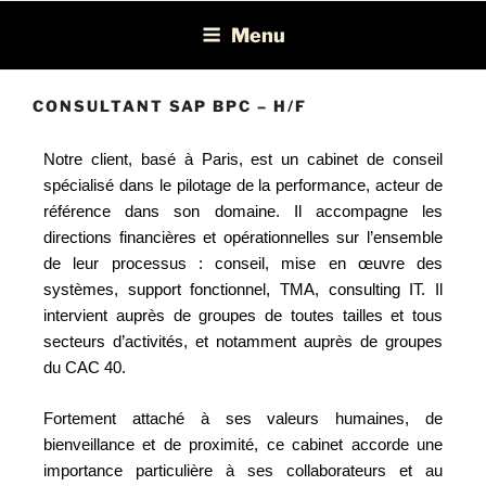
Léon Recrutement
Cabinet de recrutement spécialisé dans la chasse de profils BI, ERP,
Menu
EPM et Consolidation/Reporting
CONSULTANT SAP BPC – H/F
Notre client, basé à Paris, est un cabinet de conseil
spécialisé dans le pilotage de la performance, acteur de
référence dans son domaine. Il accompagne les
directions financières et opérationnelles sur l’ensemble
de leur processus : conseil, mise en œuvre des
systèmes, support fonctionnel, TMA, consulting IT. Il
intervient auprès de groupes de toutes tailles et tous
secteurs d’activités, et notamment auprès de groupes
du CAC 40.
Fortement attaché à ses valeurs humaines, de
bienveillance et de proximité, ce cabinet accorde une
importance particulière à ses collaborateurs et au