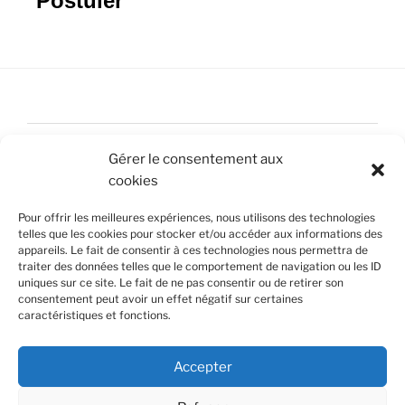
Postuler
Accueil
Gérer le consentement aux
Nous contacter
cookies
Mentions légales
Pour offrir les meilleures expériences, nous utilisons des technologies
telles que les cookies pour stocker et/ou accéder aux informations des
Politique de confidentialité
appareils. Le fait de consentir à ces technologies nous permettra de
traiter des données telles que le comportement de navigation ou les ID
uniques sur ce site. Le fait de ne pas consentir ou de retirer son
Politique de cookies (UE)
consentement peut avoir un effet négatif sur certaines
caractéristiques et fonctions.
© Jonathan Delamare Photographie
© Gaetan Mallet Graphiste
Accepter