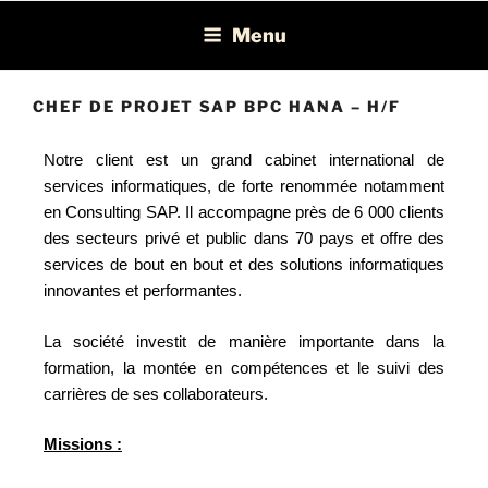
Léon Recrutement
Cabinet de recrutement spécialisé dans la chasse de profils BI, ERP,
Menu
EPM et Consolidation/Reporting
CHEF DE PROJET SAP BPC HANA – H/F
Notre client est un grand cabinet international de
services informatiques, de forte renommée notamment
en Consulting SAP. Il accompagne près de 6 000 clients
des secteurs privé et public dans 70 pays et offre des
services de bout en bout et des solutions informatiques
innovantes et performantes.
La société investit de manière importante dans la
formation, la montée en compétences et le suivi des
carrières de ses collaborateurs.
Missions :